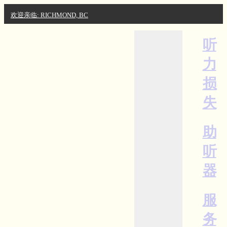
欢迎亲临: RICHMOND, BC
听
力
损
失
助
听
器
服
务