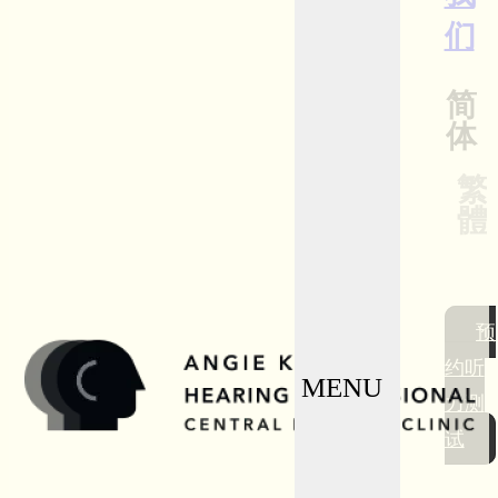
们
简
体
繁
體
预
约听
力测
试