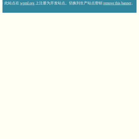
此站点在
wpml.org
上注册为开发站点。切换到生产站点密钥
remove this banner
。