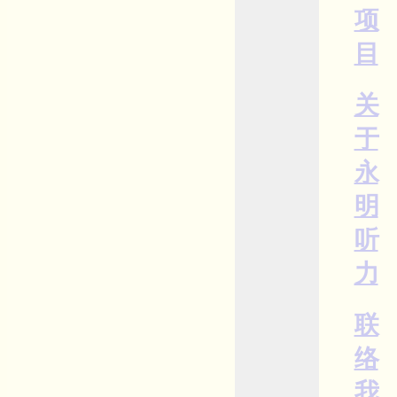
项
目
关
于
永
明
听
力
联
络
我